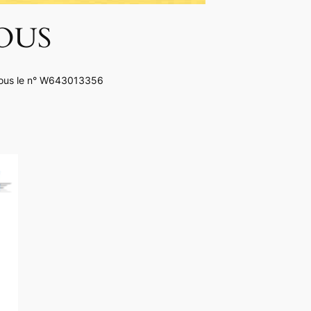
OUS
s sous le n° W643013356