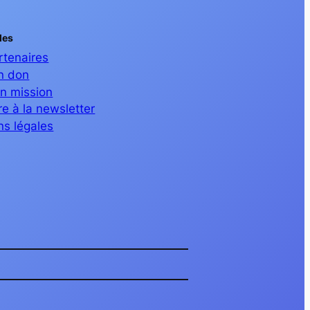
les
rtenaires
un don
en mission
ire à la newsletter
ns légales